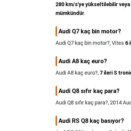
280 km/s'ye yükseltilebilir veya
mümkündür
.
Audi Q7 kaç bin motor?
Audi Q7 kaç bin motor?,
Vites
6 i
Audi A8 kaç euro?
Audi A8 kaç euro?,
7 ileri S tron
Audi Q8 sıfır kaç para?
Audi Q8 sıfır kaç para?,
2014 Aud
Audi RS Q8 kaç basıyor?