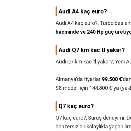
Audi A4 kaç euro?
Audi A4 kaç euro?,
Turbo beslemel
hacminde ve 240 Hp güç üretiy
Audi Q7 km kac tl yakar?
Audi Q7 km kac tl yakar?,
Yeni Au
Almanya'da fiyatlar
99.500 €
'dan
S8 modeli için 144.800 €'ya (yakl
Q7 kaç euro?
Q7 kaç euro?,
Sürüş deneyimi. Dür
benzersiz bir kolaylıkla yapabilir