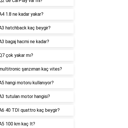
Q2 de CarPlay var mi?
A4 1.8 ne kadar yakar?
A3 hatchback kaç beygir?
A3 bagaj hacmi ne kadar?
Q7 çok yakar mı?
multitronic şanzıman kaç vites?
A5 hangi motoru kullanıyor?
A3 tutulan motor hangisi?
A6 40 TDI quattro kaç beygir?
A5 100 km kaç lt?