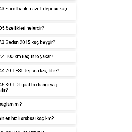
 A3 Sportback mazot deposu kaç
Q5 özellikleri nelerdir?
A3 Sedan 2015 kaç beygir?
A4 100 km kaç litre yakar?
A4 20 TFSI deposu kaç litre?
A6 30 TDI quattro hangi yağ
ılır?
saglam mi?
nin en hızlı arabası kaç km?