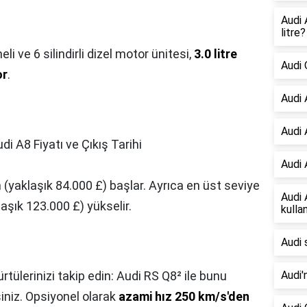
Audi
litre?
i ve 6 silindirli dizel motor ünitesi,
3.0 litre
Audi 
or
.
Audi 
Audi 
di A8 Fiyatı ve Çıkış Tarihi
Audi 
 (yaklaşık 84.000 £) başlar. Ayrıca en üst seviye
Audi 
aşık 123.000 £) yükselir.
kullan
Audi 
tülerinizi takip edin: Audi RS Q8² ile bunu
Audi'
siniz. Opsiyonel olarak
azami hız 250 km/s'den