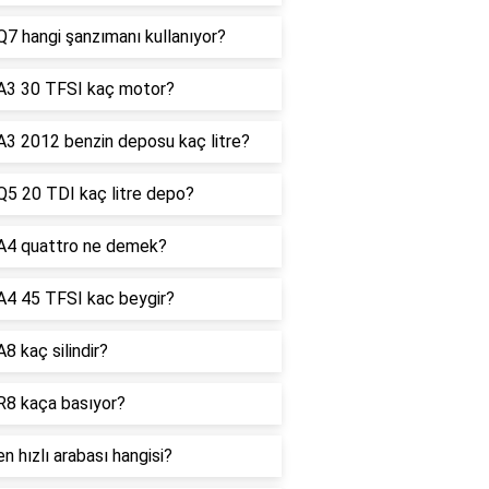
Q7 hangi şanzımanı kullanıyor?
A3 30 TFSI kaç motor?
A3 2012 benzin deposu kaç litre?
Q5 20 TDI kaç litre depo?
A4 quattro ne demek?
A4 45 TFSI kac beygir?
A8 kaç silindir?
R8 kaça basıyor?
en hızlı arabası hangisi?