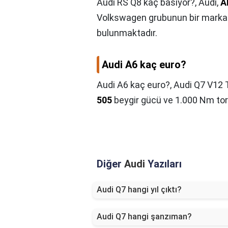
Audi RS Q8 kaç basıyor?,
Audi,
A
Volkswagen grubunun bir markası
bulunmaktadır.
Audi A6 kaç euro?
Audi A6 kaç euro?,
Audi Q7 V12 T
505
beygir gücü ve 1.000 Nm tork 
Diğer
Audi
Yazıları
Audi Q7 hangi yıl çıktı?
Audi Q7 hangi şanzıman?