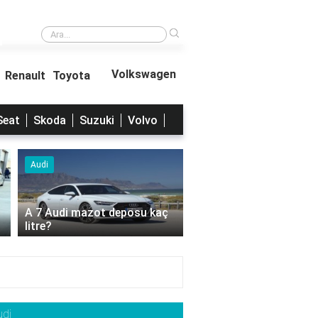
›
Stereotipik davranış bozukluğu nedir?
Volkswagen
Renault
Toyota
Seat
Skoda
Suzuki
Volvo
Audi
Audi
2023 Audi A3 Ne Kadar?
2023 Audi A6 ne kadar
udi