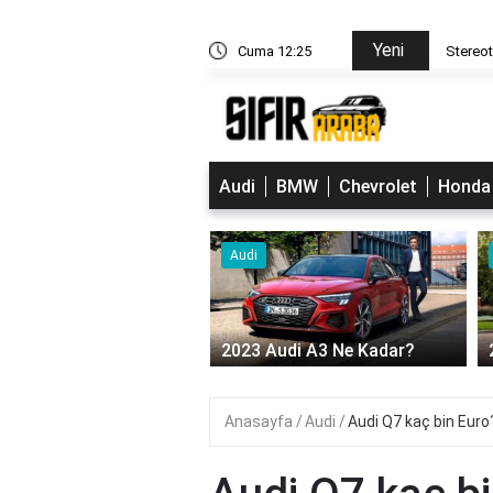
Yeni
nış bozukluğu nedir?
Cuma 12:25
Stereot
Audi
BMW
Chevrolet
Honda
Audi
Audi A3 Ne Kadar?
2023 Audi A6 ne kadar?
Anasayfa
Audi
Audi Q7 kaç bin Euro