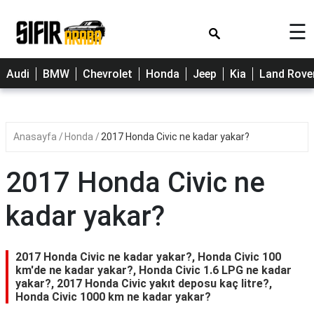
×
☰
Cherry
Audi
BMW
Chevrolet
Honda
Jeep
Kia
Land Rove
Citroen
Dacia
Anasayfa
Honda
2017 Honda Civic ne kadar yakar?
Fiat
Ford
2017 Honda Civic ne
Hyundai
kadar yakar?
Opel
Peugeot
2017 Honda Civic ne kadar yakar?, Honda Civic 100
km'de ne kadar yakar?, Honda Civic 1.6 LPG ne kadar
Renault
yakar?, 2017 Honda Civic yakıt deposu kaç litre?,
Honda Civic 1000 km ne kadar yakar?
Toyota