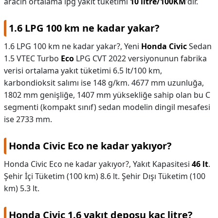
aracın ortalama lpg yakıt tüketimi
10 litre/100KM
'dir.
1.6 LPG 100 km ne kadar yakar?
1.6 LPG 100 km ne kadar yakar?,
Yeni
Honda Civic
Sedan
1.5 VTEC Turbo
Eco
LPG CVT 2022 versiyonunun fabrika
verisi ortalama yakıt tüketimi 6.5 lt/100 km,
karbondioksit salımı ise 148 g/km. 4677 mm uzunluğa,
1802 mm genişliğe, 1407 mm yüksekliğe sahip olan bu C
segmenti (kompakt sınıf) sedan modelin dingil mesafesi
ise 2733 mm.
Honda Civic Eco ne kadar yakıyor?
Honda Civic Eco ne kadar yakıyor?,
Yakıt Kapasitesi
46 lt
.
Şehir İçi Tüketim (100 km) 8.6 lt. Şehir Dışı Tüketim (100
km) 5.3 lt.
Honda Civic 1.6 yakıt deposu kaç litre?