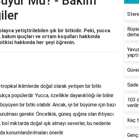
Büyür Mü? - Bakım
iler
Stere
Rüyad
ayca yetiştirilebilen şık bir bitkidir. Peki, yucca
deme
 bakım ipuçları ve ortam koşulları hakkında
bitkisi hakkında her şeyi öğrenin.
Yavuz
yaptı
Güveç
Sade 
btropikal iklimlerde doğal olarak yetişen bir bitki
kça popülerdir. Yucca, özellikle dayanıklılığı ile bilinir
103 d
üyüyen bir bitki olabilir. Ancak, iyi bir büyüme için bazı
verili
ulması gerekir. Öncelikle, güneş ışığına olan ihtiyacı
Kaç t
i, bol miktarda doğal ışık almayı severler, bu nedenle
a konumlandırılmaları önerilir.
Gençl