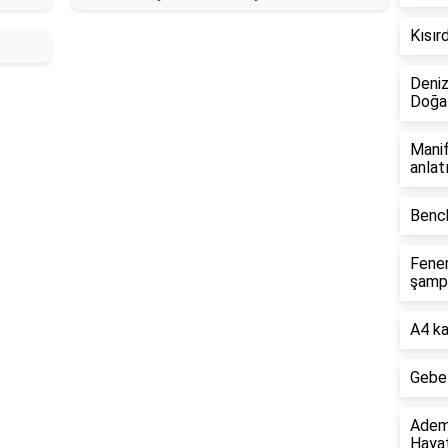
Kısırd
Deniz
Doğal
Manif
anlat
Bench
Fener
şamp
A4 ka
Gebel
Adem 
Hayat