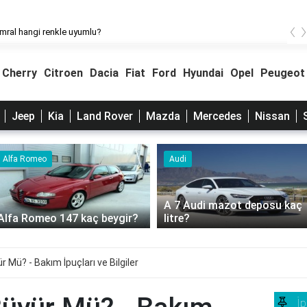
‹
umral hangi renkle uyumlu?
Cherry
Citroen
Dacia
Fiat
Ford
Hyundai
Opel
Peugeot
Jeep
Kia
Land Rover
Mazda
Mercedes
Nissan
Alfa Romeo
Audi
A 7 Audi mazot deposu kaç
Alfa Romeo 147 kaç beygir?
litre?
r Mü? - Bakım İpuçları ve Bilgiler
İp