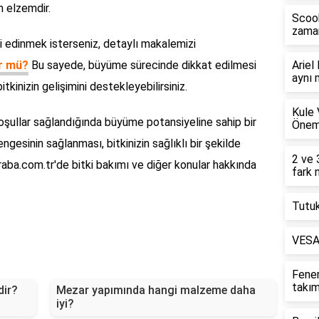
in elzemdir.
Scoob
zaman
gi edinmek isterseniz, detaylı makalemizi
ür mü?
Bu sayede, büyüme sürecinde dikkat edilmesi
Ariel
aynı 
tkinizin gelişimini destekleyebilirsiniz.
Kule 
oşullar sağlandığında büyüme potansiyeline sahip bir
Önem
engesinin sağlanması, bitkinizin sağlıklı bir şekilde
2 ve 
raba.com.tr'de bitki bakımı ve diğer konular hakkında
fark 
Tutuk
VESA 
Fene
takım
dir?
Mezar yapımında hangi malzeme daha
iyi?