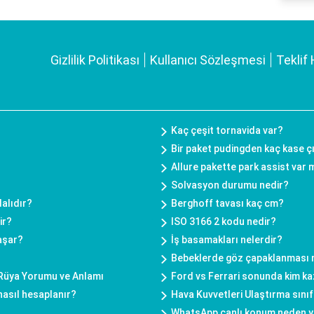
Gizlilik Politikası
Kullanıcı Sözleşmesi
Teklif 
Kaç çeşit tornavida var?
Bir paket pudingden kaç kase ç
Allure pakette park assist var 
Solvasyon durumu nedir?
alıdır?
Berghoff tavası kaç cm?
ir?
ISO 3166 2 kodu nedir?
yaşar?
İş basamakları nelerdir?
Bebeklerde göz çapaklanması n
 Rüya Yorumu ve Anlamı
Ford vs Ferrari sonunda kim k
asıl hesaplanır?
Hava Kuvvetleri Ulaştırma sınıf
WhatsApp canlı konum neden ya