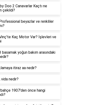
y Doo 2 Canavarlar Kaçtı ne
 çekildi?
 Professional beyazlar ve renkliler
mı?
Vinç'te Kaç Motor Var? İşlevleri ve
i
3 basamak yoğun bakım arasındaki
nedir?
lamaya itiraz aa nedir?
vida nedir?
rbahçe 1907'den önce hangi
dı?