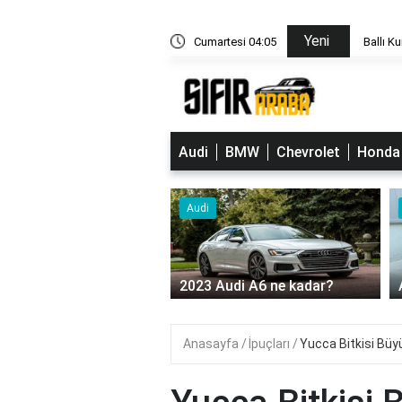
Yeni
i renkle uyumlu?
Cumartesi 04:05
Ballı K
Audi
BMW
Chevrolet
Honda
Audi
Audi A3 Ne Kadar?
2023 Audi A6 ne kadar?
Anasayfa
İpuçları
Yucca Bitkisi Büyü