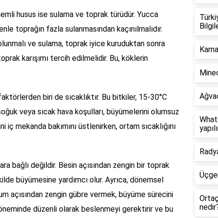
önemli husus ise sulama ve toprak türüdür. Yucca
Türki
Bilgil
edenle toprağın fazla sulanmasından kaçınılmalıdır.
lunmalı ve sulama, toprak iyice kuruduktan sonra
Kama 
 toprak karışımı tercih edilmelidir. Bu, köklerin
Minec
Ağvad
ktörlerden biri de sıcaklıktır. Bu bitkiler, 15-30°C
ı soğuk veya sıcak hava koşulları, büyümelerini olumsuz
Whats
sini iç mekanda bakımını üstlenirken, ortam sıcaklığını
yapılı
Radya
ara bağlı değildir. Besin açısından zengin bir toprak
Üçgen
 şekilde büyümesine yardımcı olur. Ayrıca, dönemsel
yum açısından zengin gübre vermek, büyüme sürecini
Ortaç 
nedir
öneminde düzenli olarak beslenmeyi gerektirir ve bu