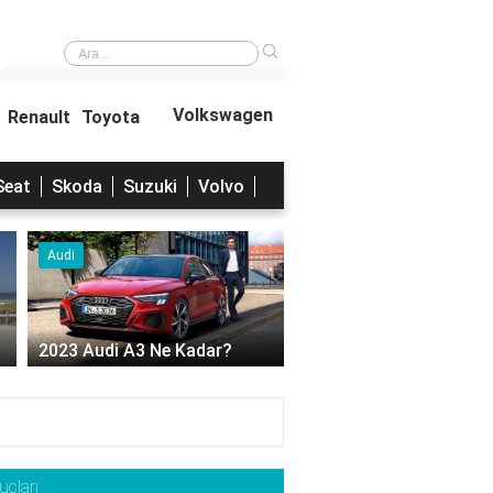
›
Ballı Kumral hangi renkle uyumlu?
Volkswagen
Renault
Toyota
Seat
Skoda
Suzuki
Volvo
Audi
Audi
2023 Audi A3 Ne Kadar?
2023 Audi A6 ne kadar
uçları