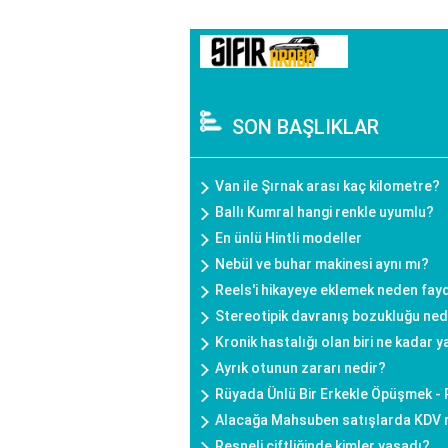
SON BAŞLIKLAR
Van ile Şırnak arası kaç kilometre?
Ballı Kumral hangi renkle uyumlu?
En ünlü Hintli modeller
Nebül ve buhar makinesi aynı mı?
Reels'i hikayeye eklemek neden fayd
Stereotipik davranış bozukluğu ned
Kronik hastalığı olan biri ne kadar 
Ayrık otunun zararı nedir?
Rüyada Ünlü Bir Erkekle Öpüşmek -
Alacağa Mahsuben satışlarda KDV n
Resneli çiftliğinde kimler yaşadı?