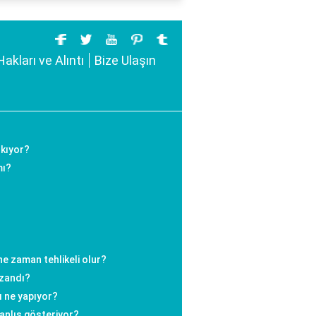
Hakları ve Alıntı
Bize Ulaşın
ıkıyor?
mı?
e zaman tehlikeli olur?
azandı?
ı ne yapıyor?
nlış gösteriyor?