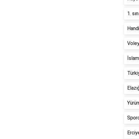
1. sı
Handi
Voley
İslam
Türki
Elaz
Yürüm
Spord
Erciy