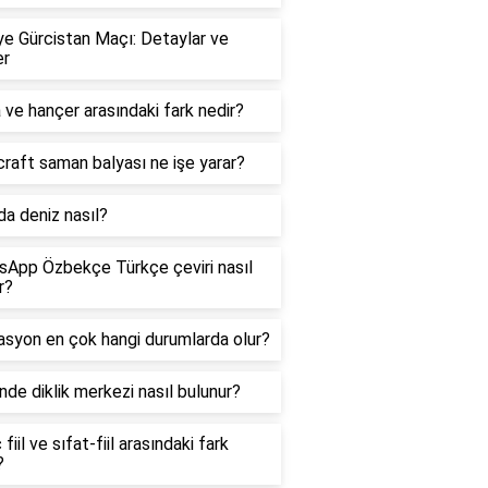
ye Gürcistan Maçı: Detaylar ve
er
ve hançer arasındaki fark nedir?
raft saman balyası ne işe yarar?
a deniz nasıl?
App Özbekçe Türkçe çeviri nasıl
r?
syon en çok hangi durumlarda olur?
de diklik merkezi nasıl bulunur?
fiil ve sıfat-fiil arasındaki fark
?