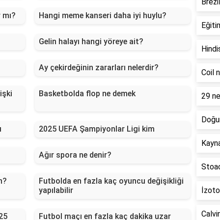
Brezi
r mı?
Hangi meme kanseri daha iyi huylu?
Eğiti
Gelin halayı hangi yöreye ait?
Hindi
Ay çekirdeğinin zararları nelerdir?
Coil 
işki
Basketbolda flop ne demek
29 ne
Doğum
ı
2025 UEFA Şampiyonlar Ligi kim
Kayna
Ağır spora ne denir?
Stoac
n?
Futbolda en fazla kaç oyuncu değişikliği
yapılabilir
İzoto
Calvi
25
Futbol maçı en fazla kaç dakika uzar